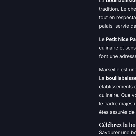
La
bouillabaiss
tradition. Le ch
tout en respecta
palais, servie d
Le
Petit Nice P
culinaire et sen
font une adress
Marseille est un
La
bouillabaiss
établissements 
culinaire. Que v
le cadre majes
êtes assurés de
Célébrez la bo
Savourer une bou