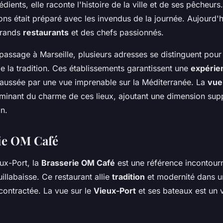
dients, elle raconte l'histoire de la ville et de ses pêcheurs
ns était préparé avec les invendus de la journée. Aujourd'hui
grands
restaurants
et des chefs passionnés.
passage à Marseille, plusieurs adresses se distinguent pour 
de la tradition. Ces établissements garantissent une
expérien
haussée par une vue imprenable sur la Méditerranée. La
vue
rminant du charme de ces lieux, ajoutant une dimension sup
n.
ie OM Café
eux-Port, la
Brasserie OM Café
est une référence incontour
llabaisse. Ce restaurant allie
tradition
et modernité dans 
contractée. La vue sur le
Vieux-Port
et ses bateaux est un v