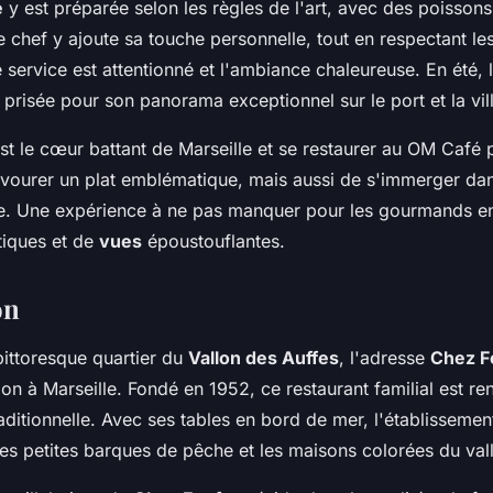
e
y est préparée selon les règles de l'art, avec des poissons 
 chef y ajoute sa touche personnelle, tout en respectant les
e service est attentionné et l'ambiance chaleureuse. En été, l
 prisée pour son panorama exceptionnel sur le port et la vil
st le cœur battant de Marseille et se restaurer au OM Café
vourer un plat emblématique, mais aussi de s'immerger da
lle. Une expérience à ne pas manquer pour les gourmands e
iques et de
vues
époustouflantes.
on
pittoresque quartier du
Vallon des Auffes
, l'adresse
Chez F
ution à Marseille. Fondé en 1952, ce restaurant familial est 
aditionnelle. Avec ses tables en bord de mer, l'établissemen
les petites barques de pêche et les maisons colorées du val