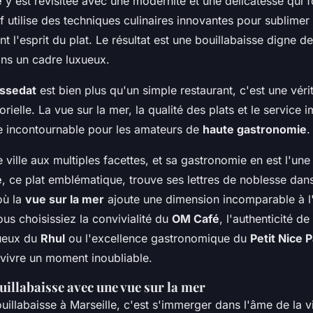
e
y est revisitée avec une modernité et une délicatesse qui f
ef utilise des techniques culinaires innovantes pour sublimer 
nt l'esprit du plat. Le résultat est une bouillabaisse digne d
ans un cadre luxueux.
assedat
est bien plus qu'un simple restaurant, c'est une vér
sorielle. La vue sur la mer, la qualité des plats et le service
e incontournable pour les amateurs de
haute gastronomie
.
e ville aux multiples facettes, et sa gastronomie en est l'une
e
, ce plat emblématique, trouve ses lettres de noblesse dan
où la
vue sur la mer
ajoute une dimension incomparable à l
ous choisissiez la convivialité du
OM Café
, l'authenticité de
tueux du
Rhul
ou l'excellence gastronomique du
Petit Nice 
 vivre un moment inoubliable.
uillabaisse avec une vue sur la mer
illabaisse à Marseille, c'est s'immerger dans l'âme de la vi