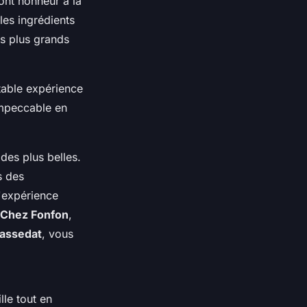
ont honneur à la
les ingrédients
es plus grands
itable expérience
 impeccable en
 des plus belles.
s des
'expérience
Chez Fonfon
,
Passedat
, vous
lle tout en