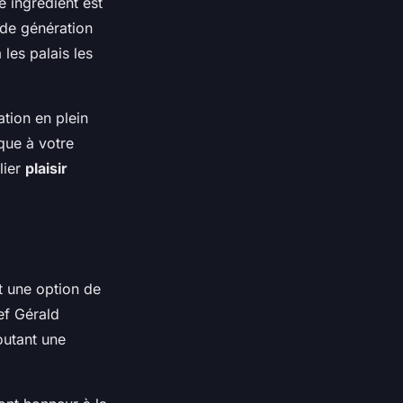
 ingrédient est
 de génération
 les palais les
ation en plein
ique à votre
lier
plaisir
 une option de
ef Gérald
outant une