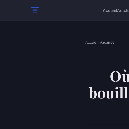
Accueil
Actu
B
Accueil
›
Vacance
Où
bouil