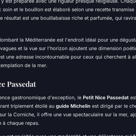
 y est préparée avec une rigueur presque religieuse. Chaque
 soin et le bouillon est élaboré selon une recette transmise
e résultat est une bouillabaisse riche et parfumée, qui ravira
lombant la Méditerranée est l'endroit idéal pour une dégust
s vagues et la vue sur l'horizon ajoutent une dimension poét
st une adresse incontournable pour ceux qui cherchent à al
emplation de la mer.
ce Passedat
ence gastronomique d'exception, le
Petit Nice Passedat
est
rant triplement étoilé au
guide Michelin
est dirigé par le ch
sur la Corniche, il offre une vue spectaculaire sur la mer, aj
 à chaque repas.