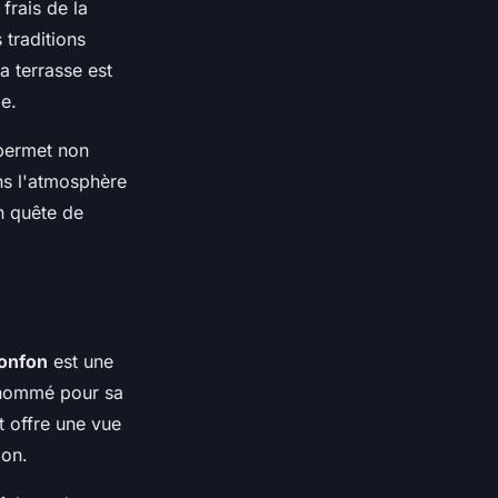
frais de la
 traditions
a terrasse est
le.
 permet non
ns l'atmosphère
n quête de
onfon
est une
renommé pour sa
t offre une vue
lon.