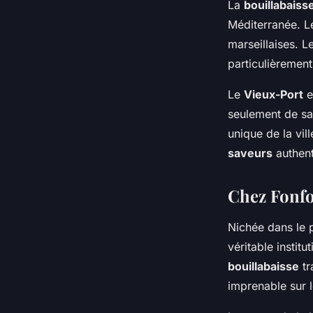
La
bouillabaiss
Méditerranée. Le
marseillaises. L
particulièrement
Le
Vieux-Port
e
seulement de sa
unique de la vi
saveurs
authent
Chez Fonf
Nichée dans le 
véritable instit
bouillabaisse
tr
imprenable sur 