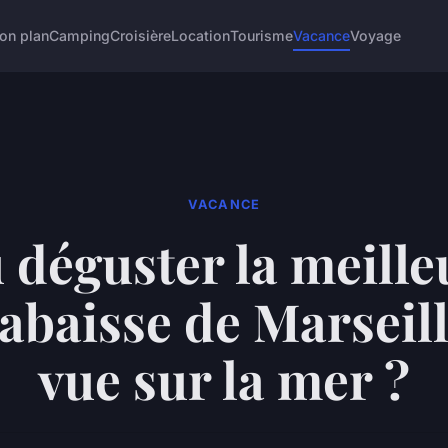
on plan
Camping
Croisière
Location
Tourisme
Vacance
Voyage
VACANCE
 déguster la meille
labaisse de Marseill
vue sur la mer ?