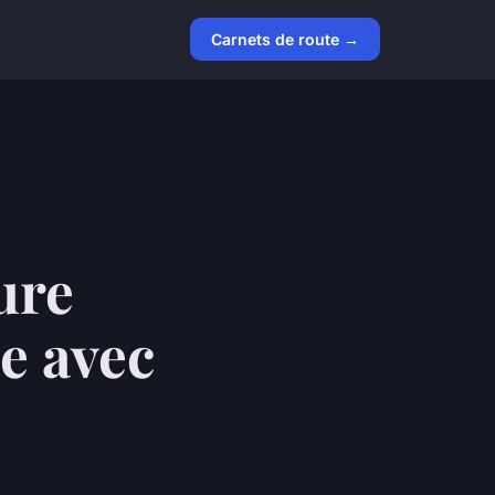
Carnets de route →
ure
e avec